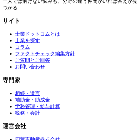
一人では解けない悩みも、分野の違う仲間がいれば答えが見
つかる
サイト
士業ドットコムとは
士業を探す
コラム
ファクトチェック編集方針
ご質問とご回答
お問い合わせ
専門家
相続・遺言
補助金・助成金
労務管理・給与計算
税務・会計
運営会社
四葉不動産株式会社