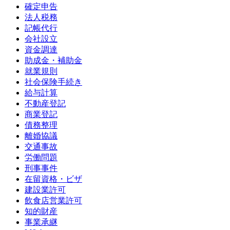
確定申告
法人税務
記帳代行
会社設立
資金調達
助成金・補助金
就業規則
社会保険手続き
給与計算
不動産登記
商業登記
債務整理
離婚協議
交通事故
労働問題
刑事事件
在留資格・ビザ
建設業許可
飲食店営業許可
知的財産
事業承継