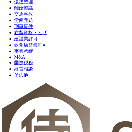
債務整理
離婚協議
交通事故
労働問題
刑事事件
在留資格・ビザ
建設業許可
飲食店営業許可
事業承継
M&A
国際税務
経営相談
その他