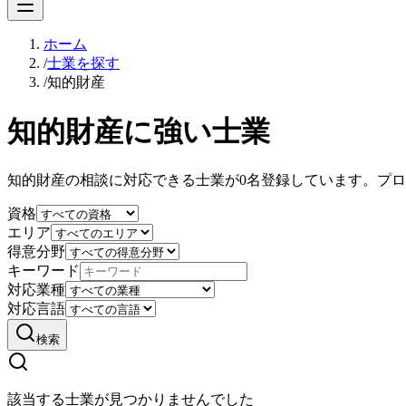
ホーム
/
士業を探す
/
知的財産
知的財産に強い士業
知的財産の相談に対応できる士業が0名登録しています。プ
資格
エリア
得意分野
キーワード
対応業種
対応言語
検索
該当する士業が見つかりませんでした