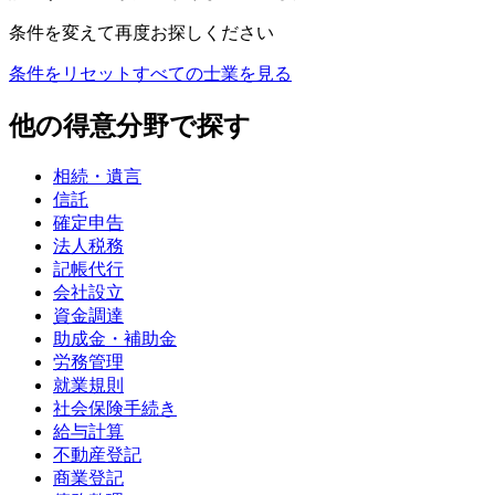
条件を変えて再度お探しください
条件をリセット
すべての士業を見る
他の得意分野で探す
相続・遺言
信託
確定申告
法人税務
記帳代行
会社設立
資金調達
助成金・補助金
労務管理
就業規則
社会保険手続き
給与計算
不動産登記
商業登記